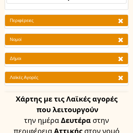
Περιφέρειες
Νομοί
Δήμοι
Λαϊκές Αγορές
Χάρτης
με τις Λαϊκές αγορές
που λειτουργούν
την ημέρα
Δευτέρα
στην
περιφέρεια
Αττικής
στον νομό