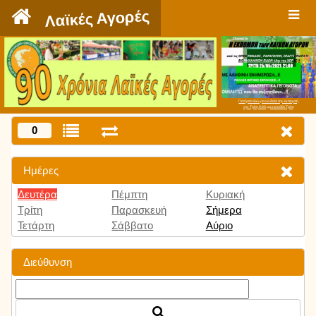
`
Λαϊκές Αγορές
Πατήστε εδώ για να δείτε την εκπομπή
την Τρίτη 9:00 μμ και κάθε Τρίτη
0
Ημέρες
Δευτέρα
Πέμπτη
Κυριακή
Τρίτη
Παρασκευή
Σήμερα
Τετάρτη
Σάββατο
Αύριο
Διεύθυνση