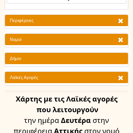
Περιφέρειες
Νομοί
Δήμοι
Λαϊκές Αγορές
Χάρτης
με τις Λαϊκές αγορές
που λειτουργούν
την ημέρα
Δευτέρα
στην
περιφέρεια
Αττικής
στον νομό