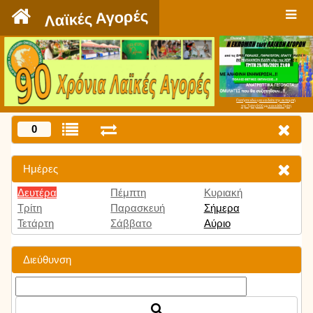
`
Λαϊκές Αγορές
Πατήστε εδώ για να δείτε την εκπομπή
την Τρίτη 9:00 μμ και κάθε Τρίτη
0
Ημέρες
Δευτέρα
Πέμπτη
Κυριακή
Τρίτη
Παρασκευή
Σήμερα
Τετάρτη
Σάββατο
Αύριο
Διεύθυνση