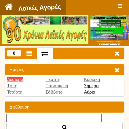
`
Λαϊκές Αγορές
Πατήστε εδώ για να δείτε την εκπομπή
την Τρίτη 9:00 μμ και κάθε Τρίτη
0
Ημέρες
Δευτέρα
Πέμπτη
Κυριακή
Τρίτη
Παρασκευή
Σήμερα
Τετάρτη
Σάββατο
Αύριο
Διεύθυνση