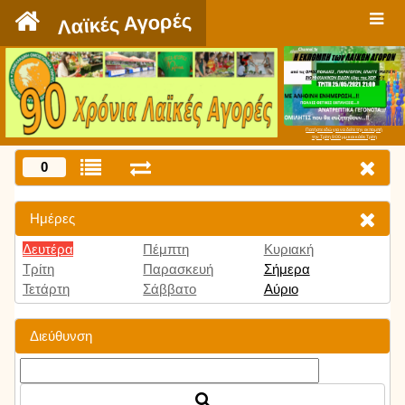
`
Λαϊκές Αγορές
Πατήστε εδώ για να δείτε την εκπομπή
την Τρίτη 9:00 μμ και κάθε Τρίτη
0
Ημέρες
Δευτέρα
Πέμπτη
Κυριακή
Τρίτη
Παρασκευή
Σήμερα
Τετάρτη
Σάββατο
Αύριο
Διεύθυνση