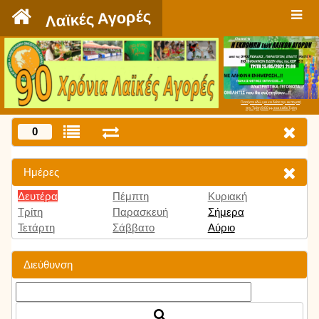
`
Λαϊκές Αγορές
Πατήστε εδώ για να δείτε την εκπομπή
την Τρίτη 9:00 μμ και κάθε Τρίτη
0
Ημέρες
Δευτέρα
Πέμπτη
Κυριακή
Τρίτη
Παρασκευή
Σήμερα
Τετάρτη
Σάββατο
Αύριο
Διεύθυνση