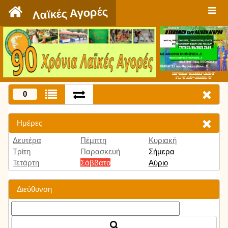
`
Λαϊκές Αγορές
Πατήστε εδώ για να δείτε την εκπομπή
την Τρίτη 9:00 μμ και κάθε Τρίτη
0
Ημέρες
Δευτέρα
Πέμπτη
Κυριακή
Τρίτη
Παρασκευή
Σήμερα
Τετάρτη
Σάββατο
Αύριο
Διεύθυνση