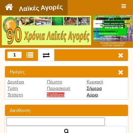
`
Λαϊκές Αγορές
Πατήστε εδώ για να δείτε την εκπομπή
την Τρίτη 9:00 μμ και κάθε Τρίτη
1
Ημέρες
Δευτέρα
Πέμπτη
Κυριακή
Τρίτη
Παρασκευή
Σήμερα
Τετάρτη
Σάββατο
Αύριο
Διεύθυνση