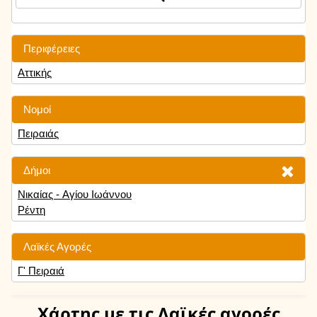
Περιφέρειες
Αττικής
Νομοί
Πειραιάς
Δήμοι
Νικαίας - Αγίου Ιωάννου
Ρέντη
Λαϊκές Αγορές
Γ' Πειραιά
Χάρτης
με τις Λαϊκές αγορές