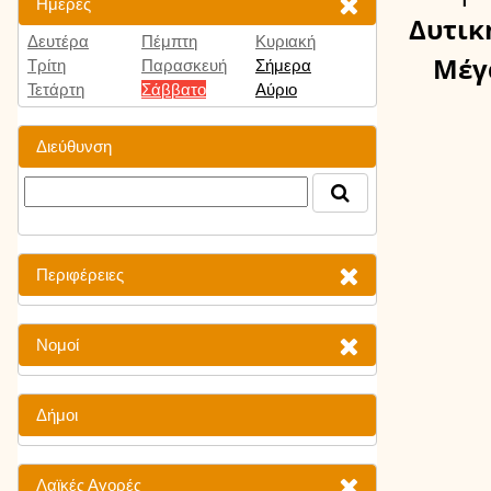
Ημέρες
Δυτικ
Δευτέρα
Πέμπτη
Κυριακή
Μέγ
Τρίτη
Παρασκευή
Σήμερα
Τετάρτη
Σάββατο
Αύριο
Διεύθυνση
Περιφέρειες
Νομοί
Δήμοι
Λαϊκές Αγορές