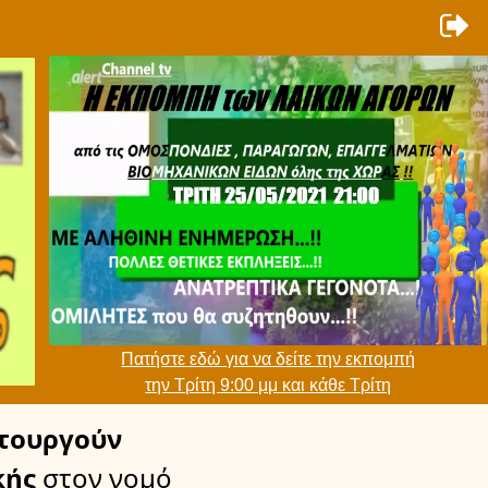
Πατήστε εδώ για να δείτε την εκπομπή
την Τρίτη 9:00 μμ και κάθε Τρίτη
τουργούν
κής
στον νομό