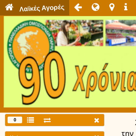
`
Λαϊκές Αγορές
0
την