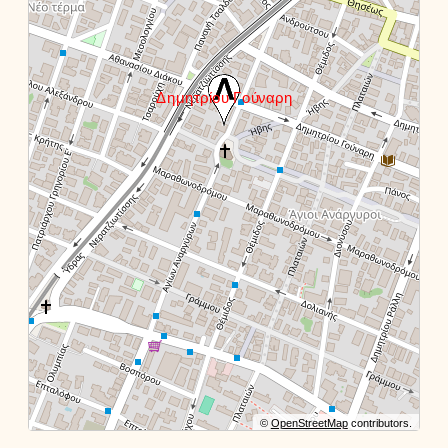
©
OpenStreetMap
contributors.