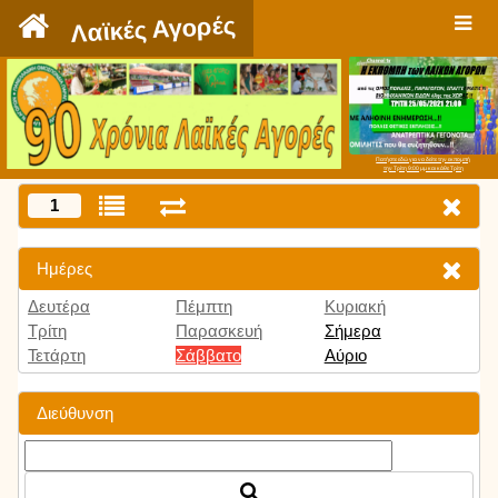
`
Λαϊκές Αγορές
Πατήστε εδώ για να δείτε την εκπομπή
την Τρίτη 9:00 μμ και κάθε Τρίτη
1
Ημέρες
Δευτέρα
Πέμπτη
Κυριακή
Τρίτη
Παρασκευή
Σήμερα
Τετάρτη
Σάββατο
Αύριο
Διεύθυνση