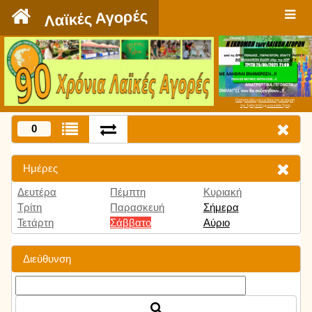
`
Λαϊκές Αγορές
Πατήστε εδώ για να δείτε την εκπομπή
την Τρίτη 9:00 μμ και κάθε Τρίτη
0
Ημέρες
Δευτέρα
Πέμπτη
Κυριακή
Τρίτη
Παρασκευή
Σήμερα
Τετάρτη
Σάββατο
Αύριο
Διεύθυνση