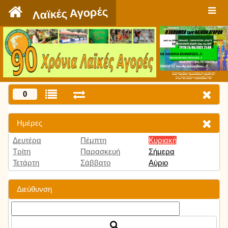
`
Λαϊκές Αγορές
Πατήστε εδώ για να δείτε την εκπομπή
την Τρίτη 9:00 μμ και κάθε Τρίτη
0
Ημέρες
Δευτέρα
Πέμπτη
Κυριακή
Τρίτη
Παρασκευή
Σήμερα
Τετάρτη
Σάββατο
Αύριο
Διεύθυνση