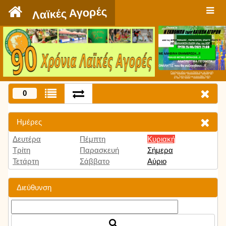
`
Λαϊκές Αγορές
Πατήστε εδώ για να δείτε την εκπομπή
την Τρίτη 9:00 μμ και κάθε Τρίτη
0
Ημέρες
Δευτέρα
Πέμπτη
Κυριακή
Τρίτη
Παρασκευή
Σήμερα
Τετάρτη
Σάββατο
Αύριο
Διεύθυνση