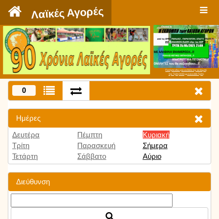
`
Λαϊκές Αγορές
Πατήστε εδώ για να δείτε την εκπομπή
την Τρίτη 9:00 μμ και κάθε Τρίτη
0
Ημέρες
Δευτέρα
Πέμπτη
Κυριακή
Τρίτη
Παρασκευή
Σήμερα
Τετάρτη
Σάββατο
Αύριο
Διεύθυνση