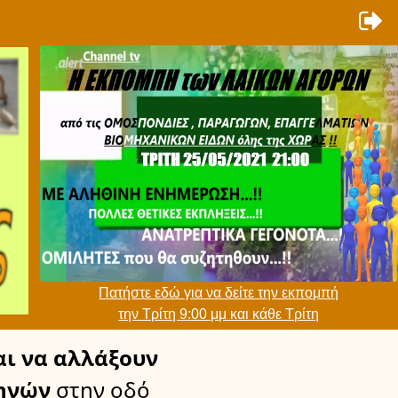
Πατήστε εδώ για να δείτε την εκπομπή
την Τρίτη 9:00 μμ και κάθε Τρίτη
ι να αλλάξουν
ηνών
στην οδό