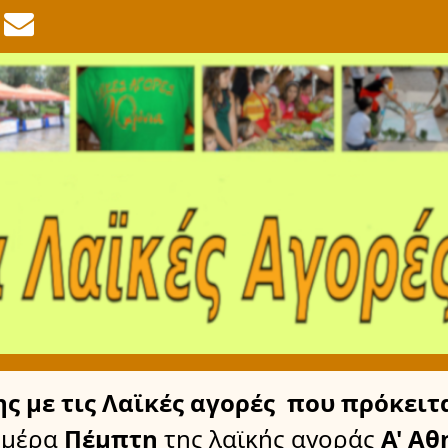
ης
με τις Λαϊκές αγορές
που πρόκειτα
ημέρα
Πέμπτη
της λαϊκής αγοράς
Α' Αθ