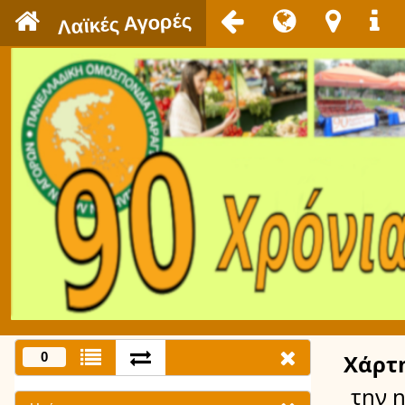
`
Λαϊκές Αγορές
0
Χάρτ
την 