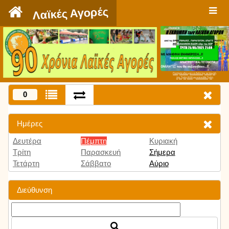
`
Λαϊκές Αγορές
Πατήστε εδώ για να δείτε την εκπομπή
την Τρίτη 9:00 μμ και κάθε Τρίτη
0
Ημέρες
Δευτέρα
Πέμπτη
Κυριακή
Τρίτη
Παρασκευή
Σήμερα
Τετάρτη
Σάββατο
Αύριο
Διεύθυνση