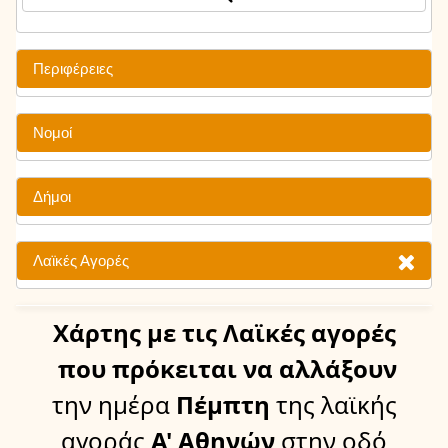
Περιφέρειες
Νομοί
Δήμοι
Λαϊκές Αγορές
Χάρτης
με τις Λαϊκές αγορές
που πρόκειται να αλλάξουν
την ημέρα
Πέμπτη
της λαϊκής
αγοράς
Α' Αθηνών
στην οδό