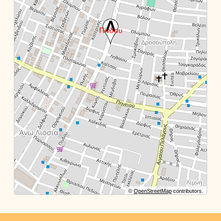
©
OpenStreetMap
contributors.