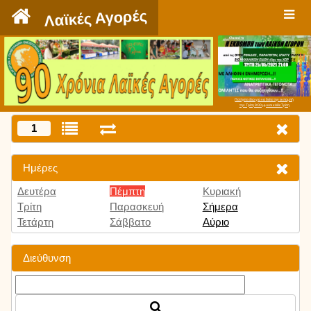
`
Λαϊκές Αγορές
Πατήστε εδώ για να δείτε την εκπομπή
την Τρίτη 9:00 μμ και κάθε Τρίτη
1
Ημέρες
Δευτέρα
Πέμπτη
Κυριακή
Τρίτη
Παρασκευή
Σήμερα
Τετάρτη
Σάββατο
Αύριο
Διεύθυνση