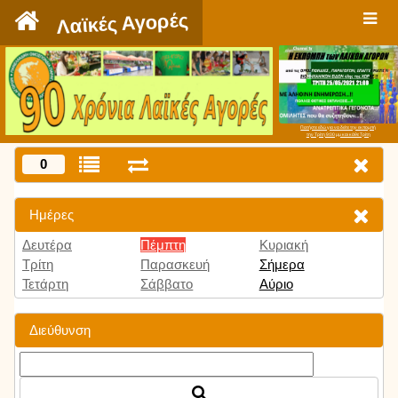
`
Λαϊκές Αγορές
Πατήστε εδώ για να δείτε την εκπομπή
την Τρίτη 9:00 μμ και κάθε Τρίτη
0
Ημέρες
Δευτέρα
Πέμπτη
Κυριακή
Τρίτη
Παρασκευή
Σήμερα
Τετάρτη
Σάββατο
Αύριο
Διεύθυνση