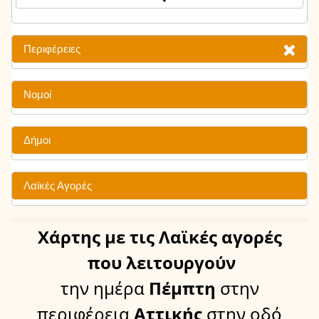
Περιφέρειες
Νομοί
Δήμοι
Λαϊκές Αγορές
Χάρτης
με τις Λαϊκές αγορές
που λειτουργούν
την ημέρα
Πέμπτη
στην
περιφέρεια
Αττικής
στην οδό