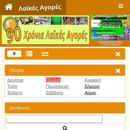
`
Λαϊκές Αγορές
Πατήστε εδώ για να δείτε την εκπομπή
την Τρίτη 9:00 μμ και κάθε Τρίτη
0
Ημέρες
Δευτέρα
Πέμπτη
Κυριακή
Τρίτη
Παρασκευή
Σήμερα
Τετάρτη
Σάββατο
Αύριο
Διεύθυνση