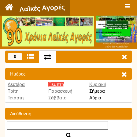
`
Λαϊκές Αγορές
Πατήστε εδώ για να δείτε την εκπομπή
την Τρίτη 9:00 μμ και κάθε Τρίτη
0
Ημέρες
Δευτέρα
Πέμπτη
Κυριακή
Τρίτη
Παρασκευή
Σήμερα
Τετάρτη
Σάββατο
Αύριο
Διεύθυνση