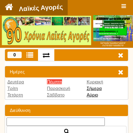
`
Λαϊκές Αγορές
Πατήστε εδώ για να δείτε την εκπομπή
την Τρίτη 9:00 μμ και κάθε Τρίτη
0
Ημέρες
Δευτέρα
Πέμπτη
Κυριακή
Τρίτη
Παρασκευή
Σήμερα
Τετάρτη
Σάββατο
Αύριο
Διεύθυνση