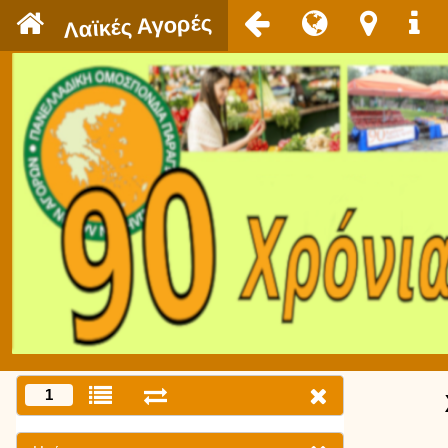
`
Λαϊκές Αγορές
1