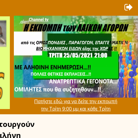
Πατήστε εδώ για να δείτε την εκπομπή
την Τρίτη 9:00 μμ και κάθε Τρίτη
τουργούν
αλήνη