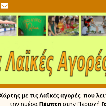
Χάρτης
με τις Λαϊκές αγορές
που λει
την ημέρα
Πέμπτη
στην Περιοχή
Γ