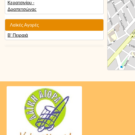
Κερατσινίου -
Δραπετσώνας
Λαϊκές Αγορές
Β' Πειραιά