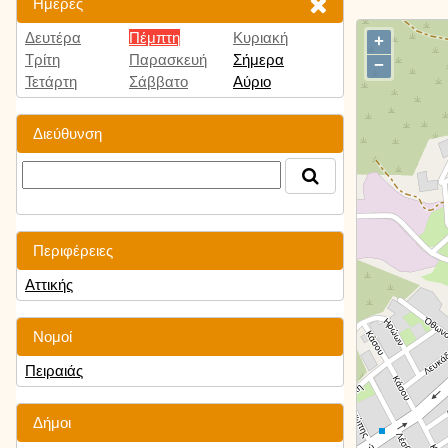
Ημέρες
Δευτέρα
Πέμπτη
Κυριακή
+
Τρίτη
Παρασκευή
Σήμερα
−
Τετάρτη
Σάββατο
Αύριο
Διεύθυνση
Περιφέρειες
Αττικής
Νομοί
Πειραιάς
Δήμοι