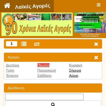
`
Λαϊκές Αγορές
Πατήστε εδώ για να δείτε την εκπομπή
την Τρίτη 9:00 μμ και κάθε Τρίτη
1
Ημέρες
Δευτέρα
Πέμπτη
Κυριακή
Τρίτη
Παρασκευή
Σήμερα
Τετάρτη
Σάββατο
Αύριο
Διεύθυνση