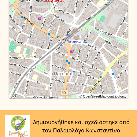
©
OpenStreetMap
contributors.
Δημιουργήθηκε και σχεδιάστηκε από
τον Παλαιολόγο Κωνσταντίνο