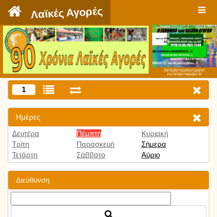
`
Λαϊκές Αγορές
Πατήστε εδώ για να δείτε την εκπομπή
την Τρίτη 9:00 μμ και κάθε Τρίτη
1
Ημέρες
Δευτέρα
Πέμπτη
Κυριακή
Τρίτη
Παρασκευή
Σήμερα
Τετάρτη
Σάββατο
Αύριο
Διεύθυνση