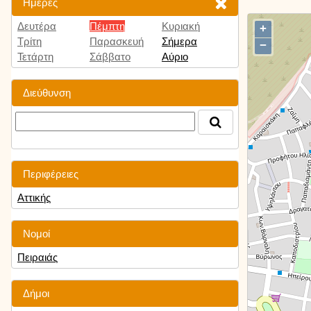
Ημέρες
Δευτέρα
Πέμπτη
Κυριακή
+
Τρίτη
Παρασκευή
Σήμερα
−
Τετάρτη
Σάββατο
Αύριο
Διεύθυνση
Περιφέρειες
Αττικής
Νομοί
Πειραιάς
Δήμοι