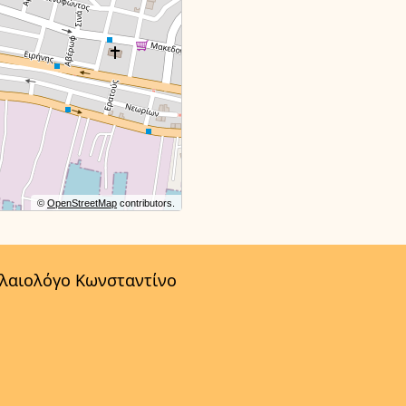
©
OpenStreetMap
contributors.
αλαιολόγο Κωνσταντίνο