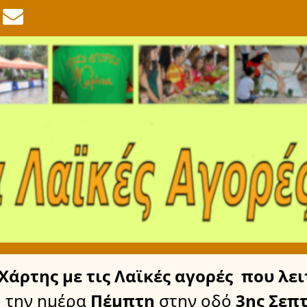
Χάρτης
με τις Λαϊκές αγορές
που λει
την ημέρα
Πέμπτη
στην οδό
3ης Σεπ