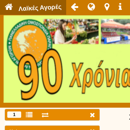
`
Λαϊκές Αγορές
1