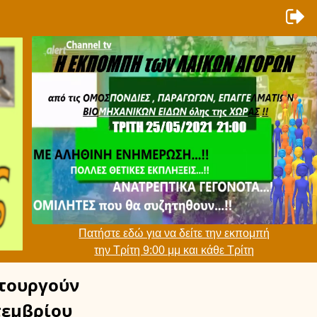
Πατήστε εδώ για να δείτε την εκπομπή
την Τρίτη 9:00 μμ και κάθε Τρίτη
τουργούν
τεμβρίου