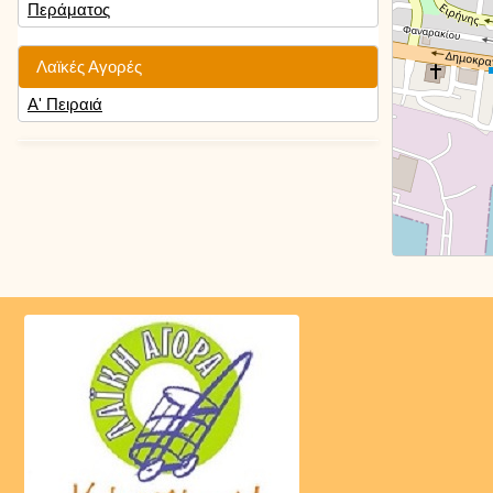
Περάματος
Λαϊκές Αγορές
Α' Πειραιά