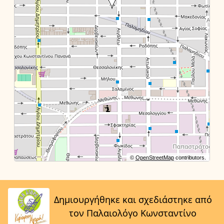
©
OpenStreetMap
contributors.
Δημιουργήθηκε και σχεδιάστηκε από
τον Παλαιολόγο Κωνσταντίνο