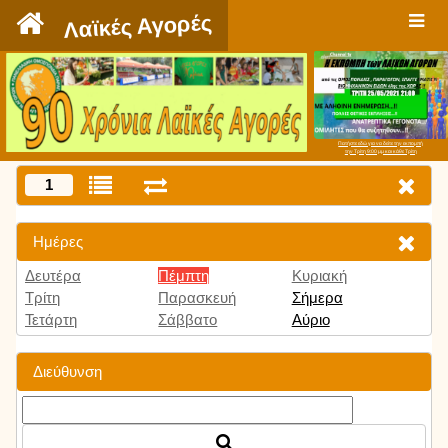
`
Λαϊκές Αγορές
Πατήστε εδώ για να δείτε την εκπομπή
την Τρίτη 9:00 μμ και κάθε Τρίτη
1
Ημέρες
Δευτέρα
Πέμπτη
Κυριακή
Τρίτη
Παρασκευή
Σήμερα
Τετάρτη
Σάββατο
Αύριο
Διεύθυνση