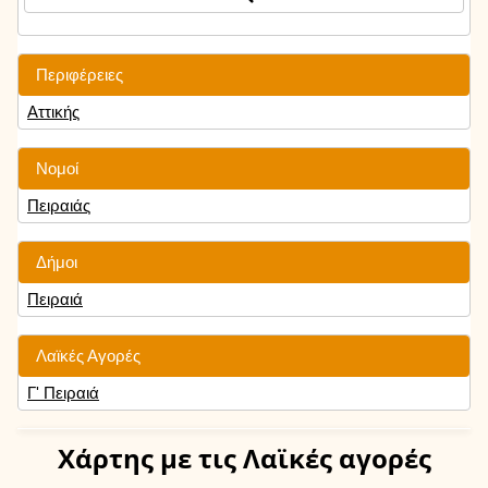
Περιφέρειες
Αττικής
Νομοί
Πειραιάς
Δήμοι
Πειραιά
Λαϊκές Αγορές
Γ' Πειραιά
Χάρτης
με τις Λαϊκές αγορές