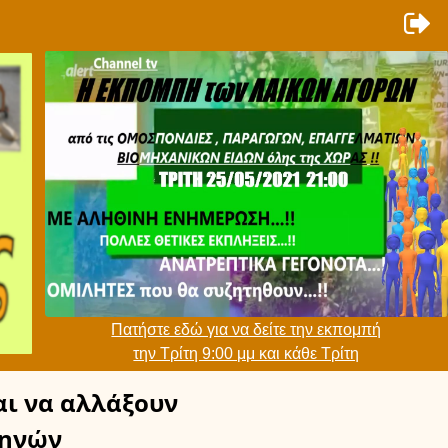
Πατήστε εδώ για να δείτε την εκπομπή
την Τρίτη 9:00 μμ και κάθε Τρίτη
ι να αλλάξουν
ηνών