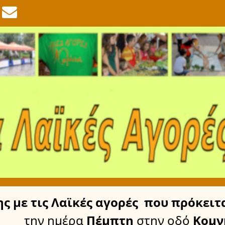
ης
με τις Λαϊκές αγορές
που πρόκειτα
την ημέρα
Πέμπτη
στην οδό
Κομν