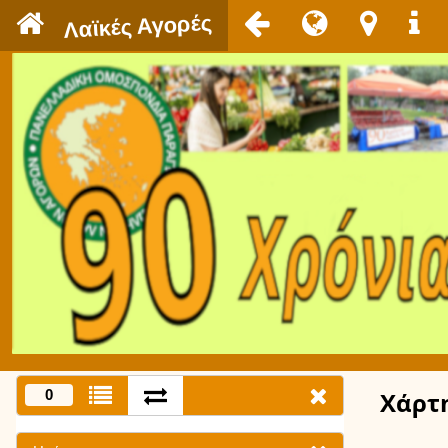
`
Λαϊκές Αγορές
0
Χάρτ