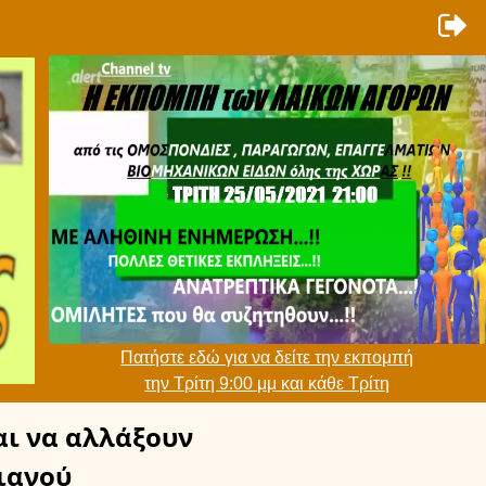
Πατήστε εδώ για να δείτε την εκπομπή
την Τρίτη 9:00 μμ και κάθε Τρίτη
ι να αλλάξουν
ιανού