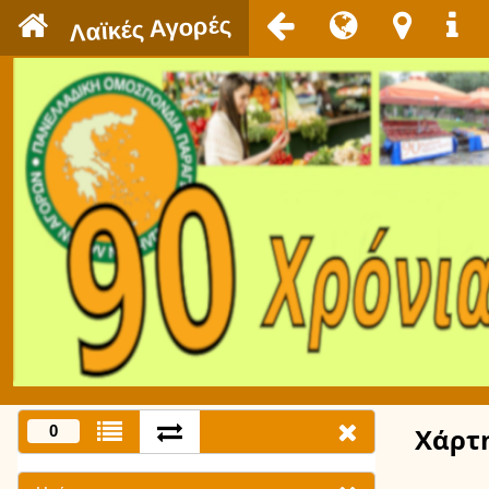
`
Λαϊκές Αγορές
0
Χάρτ