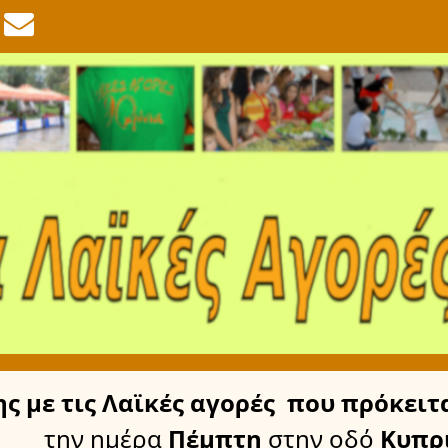
ης
με τις Λαϊκές αγορές
που πρόκειτα
την ημέρα
Πέμπτη
στην οδό
Κυπρ