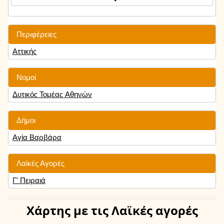
Περιφέρειες
Αττικής
Νομοί
Δυτικός Τομέας Αθηνών
Δήμοι
Αγία Βαρβάρα
Λαϊκές Αγορές
Γ' Πειραιά
Χάρτης
με τις Λαϊκές αγορές