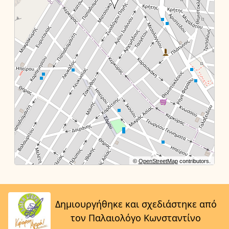
©
OpenStreetMap
contributors.
Δημιουργήθηκε και σχεδιάστηκε από
τον Παλαιολόγο Κωνσταντίνο