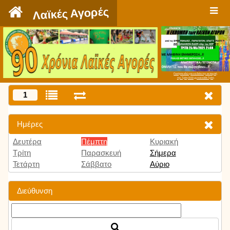
`
Λαϊκές Αγορές
Πατήστε εδώ για να δείτε την εκπομπή
την Τρίτη 9:00 μμ και κάθε Τρίτη
1
Ημέρες
Δευτέρα
Πέμπτη
Κυριακή
Τρίτη
Παρασκευή
Σήμερα
Τετάρτη
Σάββατο
Αύριο
Διεύθυνση