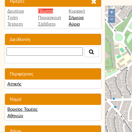
Ημέρες
Δευτέρα
Πέμπτη
Κυριακή
+
Τρίτη
Παρασκευή
Σήμερα
−
Τετάρτη
Σάββατο
Αύριο
Διεύθυνση
Περιφέρειες
Αττικής
Νομοί
Βορείος Τομέας
Αθηνών
Δήμοι