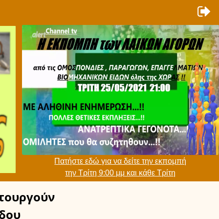
Πατήστε εδώ για να δείτε την εκπομπή
την Τρίτη 9:00 μμ και κάθε Τρίτη
τουργούν
δου