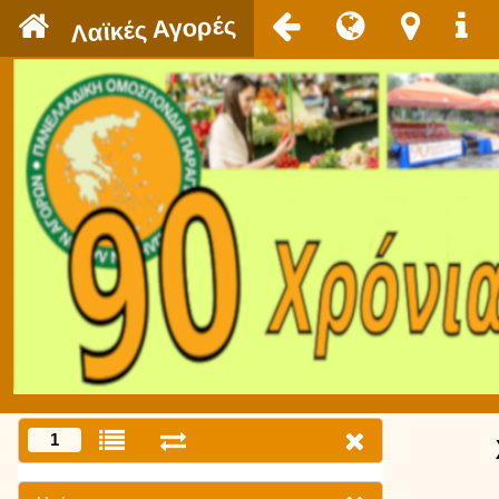
`
Λαϊκές Αγορές
1