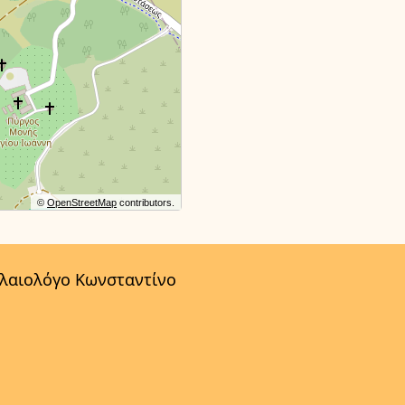
©
OpenStreetMap
contributors.
αλαιολόγο Κωνσταντίνο