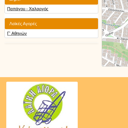
Παπάγου - Χαλαργός
Λαϊκές Αγορές
Γ' Αθηνών