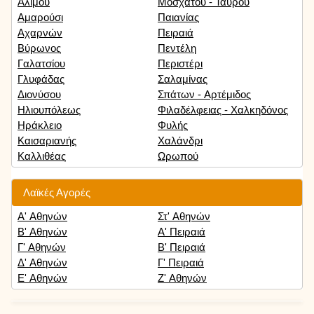
Αλίμου
Μοσχάτου - Ταύρου
Αμαρούσι
Παιανίας
Αχαρνών
Πειραιά
Βύρωνος
Πεντέλη
Γαλατσίου
Περιστέρι
Γλυφάδας
Σαλαμίνας
Διονύσου
Σπάτων - Αρτέμιδος
Ηλιουπόλεως
Φιλαδέλφειας - Χαλκηδόνος
Ηράκλειο
Φυλής
Καισαριανής
Χαλάνδρι
Καλλιθέας
Ωρωπού
Λαϊκές Αγορές
Α' Αθηνών
Στ' Αθηνών
Β' Αθηνών
Α' Πειραιά
Γ' Αθηνών
Β' Πειραιά
Δ' Αθηνών
Γ' Πειραιά
Ε' Αθηνών
Ζ' Αθηνών