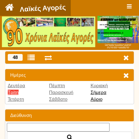
`
Λαϊκές Αγορές
Πατήστε εδώ για να δείτε την εκπομπή
την Τρίτη 9:00 μμ και κάθε Τρίτη
48
Ημέρες
Δευτέρα
Πέμπτη
Κυριακή
Τρίτη
Παρασκευή
Σήμερα
Τετάρτη
Σάββατο
Αύριο
Διεύθυνση