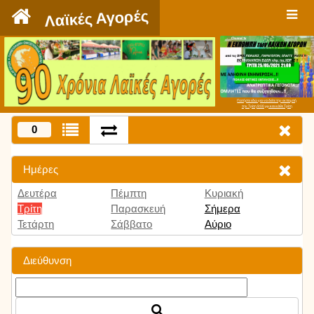
`
Λαϊκές Αγορές
Πατήστε εδώ για να δείτε την εκπομπή
την Τρίτη 9:00 μμ και κάθε Τρίτη
0
Ημέρες
Δευτέρα
Πέμπτη
Κυριακή
Τρίτη
Παρασκευή
Σήμερα
Τετάρτη
Σάββατο
Αύριο
Διεύθυνση