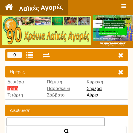
`
Λαϊκές Αγορές
Πατήστε εδώ για να δείτε την εκπομπή
την Τρίτη 9:00 μμ και κάθε Τρίτη
0
Ημέρες
Δευτέρα
Πέμπτη
Κυριακή
Τρίτη
Παρασκευή
Σήμερα
Τετάρτη
Σάββατο
Αύριο
Διεύθυνση