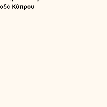
 οδό
Κύπρου