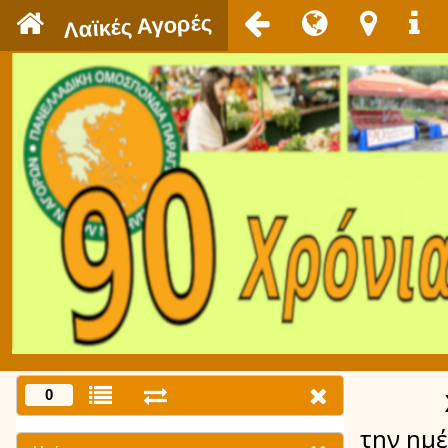
`
Λαϊκές Αγορές
0
την ημ