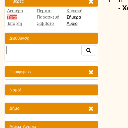
Ημέρες
- 
Δευτέρα
Πέμπτη
Κυριακή
Τρίτη
Παρασκευή
Σήμερα
Τετάρτη
Σάββατο
Αύριο
Διεύθυνση
Περιφέρειες
Νομοί
Δήμοι
Λαϊκές Αγορές