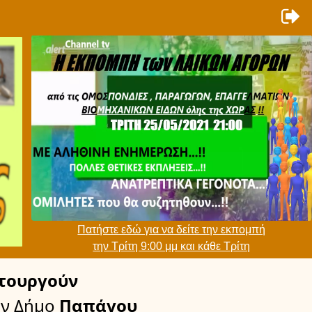
Πατήστε εδώ για να δείτε την εκπομπή
την Τρίτη 9:00 μμ και κάθε Τρίτη
τουργούν
ν Δήμο
Παπάγου