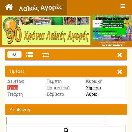
`
Λαϊκές Αγορές
Πατήστε εδώ για να δείτε την εκπομπή
την Τρίτη 9:00 μμ και κάθε Τρίτη
0
Ημέρες
Δευτέρα
Πέμπτη
Κυριακή
Τρίτη
Παρασκευή
Σήμερα
Τετάρτη
Σάββατο
Αύριο
Διεύθυνση