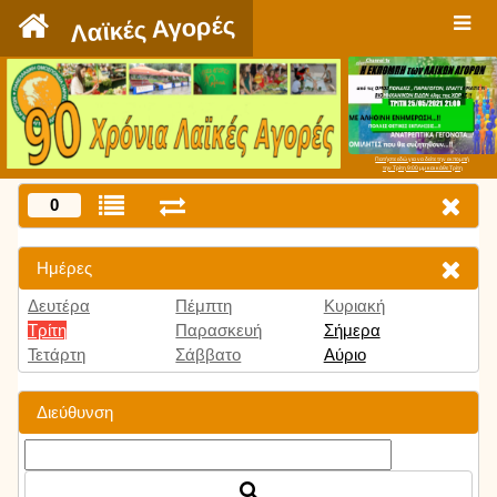
`
Λαϊκές Αγορές
Πατήστε εδώ για να δείτε την εκπομπή
την Τρίτη 9:00 μμ και κάθε Τρίτη
0
Ημέρες
Δευτέρα
Πέμπτη
Κυριακή
Τρίτη
Παρασκευή
Σήμερα
Τετάρτη
Σάββατο
Αύριο
Διεύθυνση