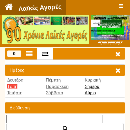
`
Λαϊκές Αγορές
Πατήστε εδώ για να δείτε την εκπομπή
την Τρίτη 9:00 μμ και κάθε Τρίτη
0
Ημέρες
Δευτέρα
Πέμπτη
Κυριακή
Τρίτη
Παρασκευή
Σήμερα
Τετάρτη
Σάββατο
Αύριο
Διεύθυνση