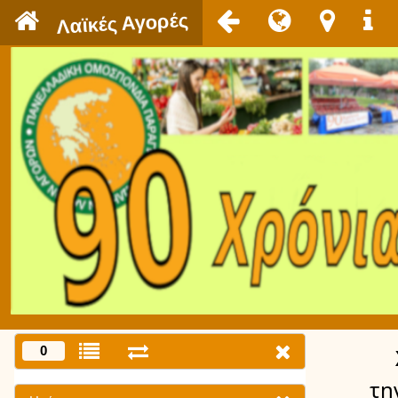
`
Λαϊκές Αγορές
0
τη