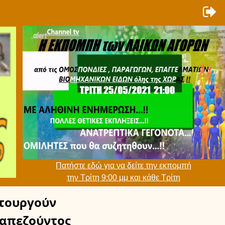
Πατήστε εδώ για να δείτε την εκπομπή
την Τρίτη 9:00 μμ και κάθε Τρίτη
τουργούν
απεζούντος