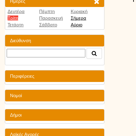
Ημέρες
Δευτέρα
Πέμπτη
Κυριακή
Τρίτη
Παρασκευή
Σήμερα
Τετάρτη
Σάββατο
Αύριο
Διεύθυνση
Περιφέρειες
Νομοί
Δήμοι
Λαϊκές Αγορές