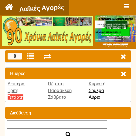
`
Λαϊκές Αγορές
Πατήστε εδώ για να δείτε την εκπομπή
την Τρίτη 9:00 μμ και κάθε Τρίτη
0
Ημέρες
Δευτέρα
Πέμπτη
Κυριακή
Τρίτη
Παρασκευή
Σήμερα
Τετάρτη
Σάββατο
Αύριο
Διεύθυνση