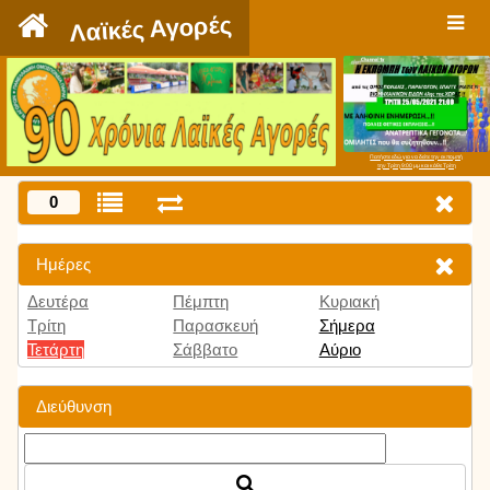
`
Λαϊκές Αγορές
Πατήστε εδώ για να δείτε την εκπομπή
την Τρίτη 9:00 μμ και κάθε Τρίτη
0
Ημέρες
Δευτέρα
Πέμπτη
Κυριακή
Τρίτη
Παρασκευή
Σήμερα
Τετάρτη
Σάββατο
Αύριο
Διεύθυνση