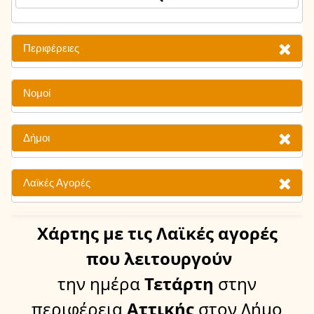
Περιφέρειες
Νομοί
Δήμοι
Λαϊκές Αγορές
Χάρτης
με τις Λαϊκές αγορές
που λειτουργούν
την ημέρα
Τετάρτη
στην
περιφέρεια
Αττικής
στον Δήμο