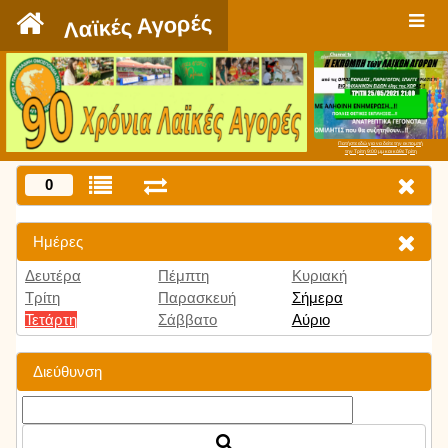
`
Λαϊκές Αγορές
Πατήστε εδώ για να δείτε την εκπομπή
την Τρίτη 9:00 μμ και κάθε Τρίτη
0
Ημέρες
Δευτέρα
Πέμπτη
Κυριακή
Τρίτη
Παρασκευή
Σήμερα
Τετάρτη
Σάββατο
Αύριο
Διεύθυνση