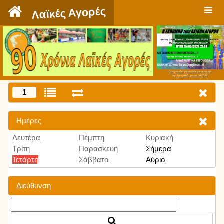
`
Λαϊκές Αγορές
Πατήστε εδώ για να δείτε την εκπομπή
την Τρίτη 9:00 μμ και κάθε Τρίτη
1
Ημέρες
Δευτέρα
Πέμπτη
Κυριακή
Τρίτη
Παρασκευή
Σήμερα
Τετάρτη
Σάββατο
Αύριο
Διεύθυνση