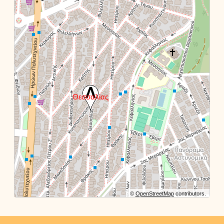
©
OpenStreetMap
contributors.