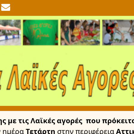
ης
με τις Λαϊκές αγορές
που πρόκειτα
ν ημέρα
Τετάρτη
στην περιφέρεια
Αττι