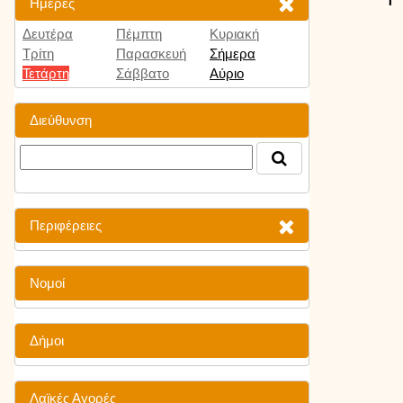
Ημέρες
Δευτέρα
Πέμπτη
Κυριακή
Τρίτη
Παρασκευή
Σήμερα
Τετάρτη
Σάββατο
Αύριο
Διεύθυνση
Περιφέρειες
Νομοί
Δήμοι
Λαϊκές Αγορές