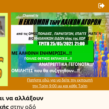
Πατήστε εδώ για να δείτε την εκπομπή
την Τρίτη 9:00 μμ και κάθε Τρίτη
ι να αλλάξουν
κής
στην οδό