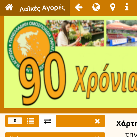
`
Λαϊκές Αγορές
0
Χάρτ
τη