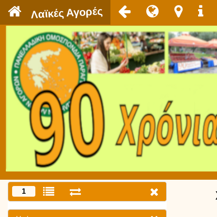
`
Λαϊκές Αγορές
1