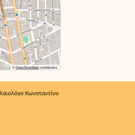
©
OpenStreetMap
contributors.
αλαιολόγο Κωνσταντίνο