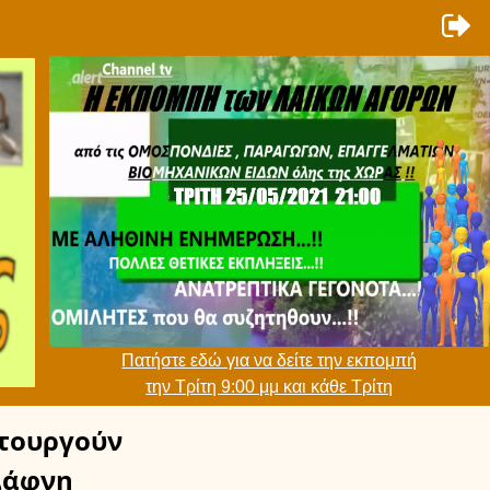
Πατήστε εδώ για να δείτε την εκπομπή
την Τρίτη 9:00 μμ και κάθε Τρίτη
τουργούν
άφνη