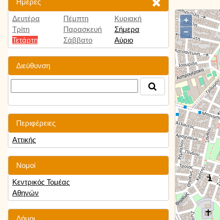
Ημέρες
Δευτέρα
Πέμπτη
Κυριακή
+
Τρίτη
Παρασκευή
Σήμερα
−
Τετάρτη
Σάββατο
Αύριο
Διεύθυνση
Περιφέρειες
Αττικής
Νομοί
Κεντρικός Τομέας
Αθηνών
Δήμοι