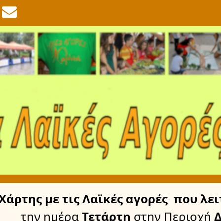
Χάρτης
με τις Λαϊκές αγορές
που λει
την ημέρα
Τετάρτη
στην Περιοχή
Δ