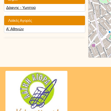
Δάφνης - Υμηττού
Λαϊκές Αγορές
Α' Αθηνών