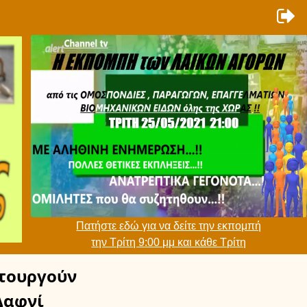
Πατήστε εδώ για να δείτε την εκπομπή
την Τρίτη 9:00 μμ και κάθε Τρίτη
τουργούν
αφνί