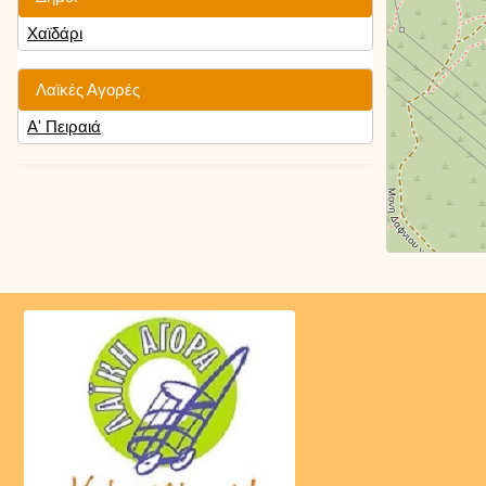
Χαϊδάρι
Λαϊκές Αγορές
Α' Πειραιά