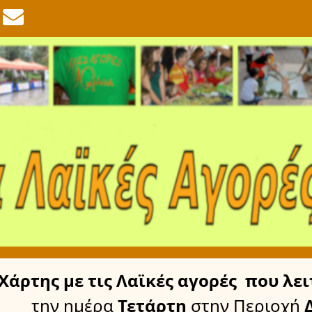
Χάρτης
με τις Λαϊκές αγορές
που λει
την ημέρα
Τετάρτη
στην Περιοχή
Δ