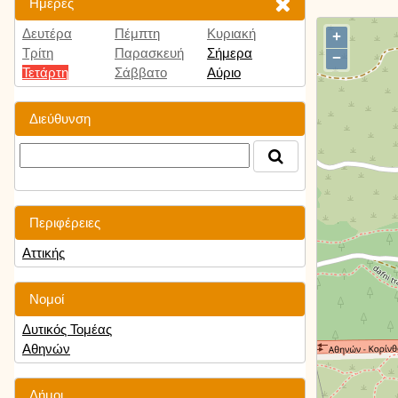
Ημέρες
Δευτέρα
Πέμπτη
Κυριακή
+
Τρίτη
Παρασκευή
Σήμερα
−
Τετάρτη
Σάββατο
Αύριο
Διεύθυνση
Περιφέρειες
Αττικής
Νομοί
Δυτικός Τομέας
Αθηνών
Δήμοι