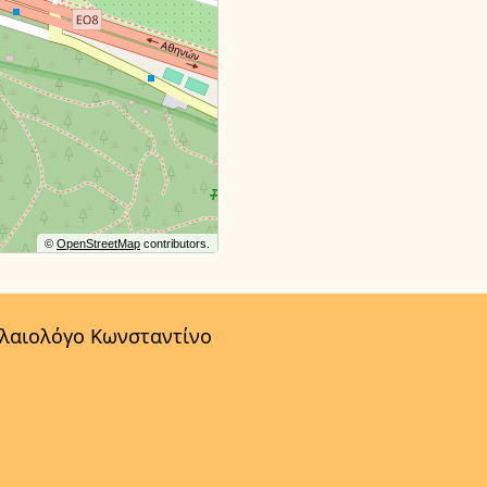
©
OpenStreetMap
contributors.
αλαιολόγο Κωνσταντίνο