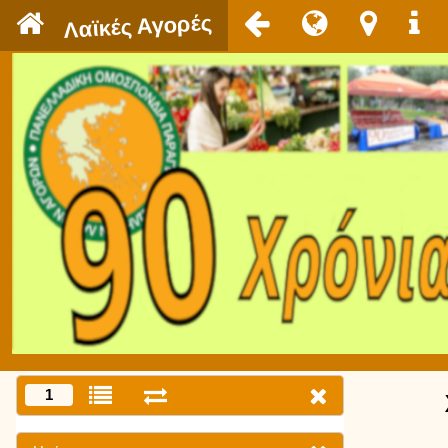
`
Λαϊκές Αγορές
1