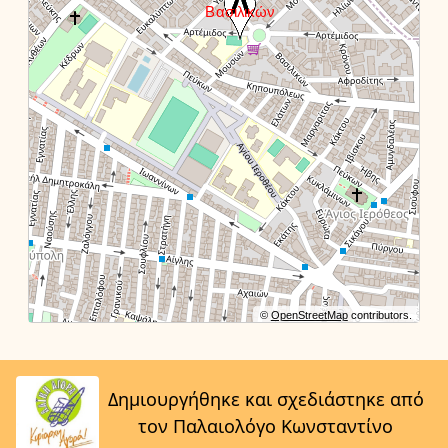
©
OpenStreetMap
contributors.
Δημιουργήθηκε και σχεδιάστηκε από
τον Παλαιολόγο Κωνσταντίνο