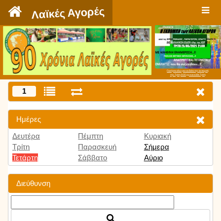
`
Λαϊκές Αγορές
Πατήστε εδώ για να δείτε την εκπομπή
την Τρίτη 9:00 μμ και κάθε Τρίτη
1
Ημέρες
Δευτέρα
Πέμπτη
Κυριακή
Τρίτη
Παρασκευή
Σήμερα
Τετάρτη
Σάββατο
Αύριο
Διεύθυνση