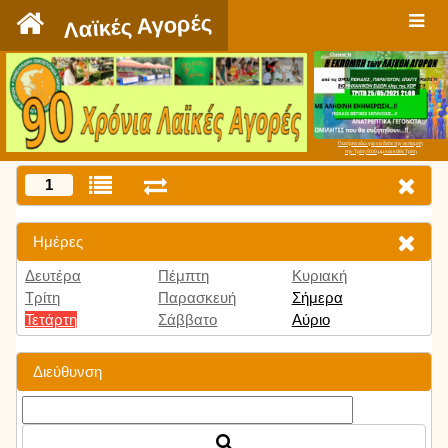
`
Λαϊκές Αγορές
Πατήστε εδώ για να δείτε την εκπομπή
την Τρίτη 9:00 μμ και κάθε Τρίτη
1
Ημέρες
Δευτέρα
Πέμπτη
Κυριακή
Τρίτη
Παρασκευή
Σήμερα
Τετάρτη
Σάββατο
Αύριο
Διεύθυνση