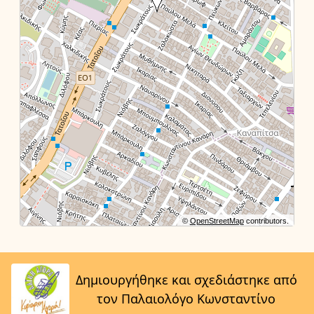
©
OpenStreetMap
contributors.
Δημιουργήθηκε και σχεδιάστηκε από
τον Παλαιολόγο Κωνσταντίνο