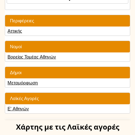
Περιφέρειες
Αττικής
Νομοί
Βορείος Τομέας Αθηνών
Δήμοι
Μεταμόρφωση
Λαϊκές Αγορές
Ε' Αθηνών
Χάρτης
με τις Λαϊκές αγορές