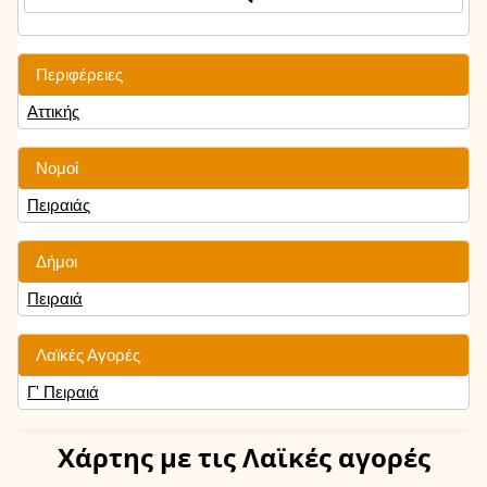
Περιφέρειες
Αττικής
Νομοί
Πειραιάς
Δήμοι
Πειραιά
Λαϊκές Αγορές
Γ' Πειραιά
Χάρτης
με τις Λαϊκές αγορές