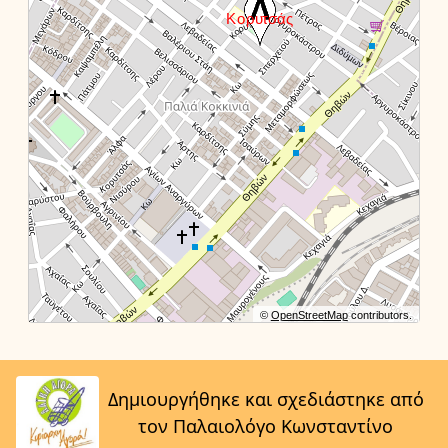
©
OpenStreetMap
contributors.
Δημιουργήθηκε και σχεδιάστηκε από
τον Παλαιολόγο Κωνσταντίνο