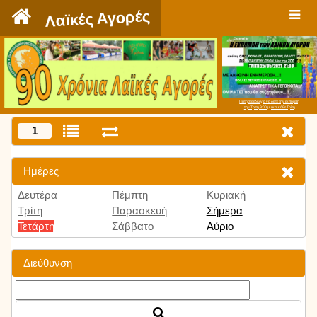
`
Λαϊκές Αγορές
Πατήστε εδώ για να δείτε την εκπομπή
την Τρίτη 9:00 μμ και κάθε Τρίτη
1
Ημέρες
Δευτέρα
Πέμπτη
Κυριακή
Τρίτη
Παρασκευή
Σήμερα
Τετάρτη
Σάββατο
Αύριο
Διεύθυνση