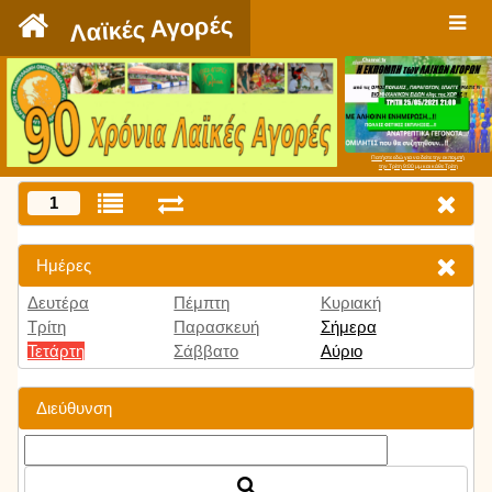
`
Λαϊκές Αγορές
Πατήστε εδώ για να δείτε την εκπομπή
την Τρίτη 9:00 μμ και κάθε Τρίτη
1
Ημέρες
Δευτέρα
Πέμπτη
Κυριακή
Τρίτη
Παρασκευή
Σήμερα
Τετάρτη
Σάββατο
Αύριο
Διεύθυνση