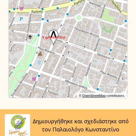
©
OpenStreetMap
contributors.
Δημιουργήθηκε και σχεδιάστηκε από
τον Παλαιολόγο Κωνσταντίνο