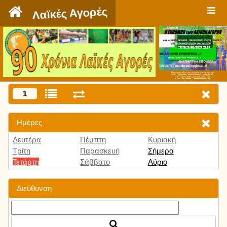
`
Λαϊκές Αγορές
Πατήστε εδώ για να δείτε την εκπομπή
την Τρίτη 9:00 μμ και κάθε Τρίτη
1
Ημέρες
Δευτέρα
Πέμπτη
Κυριακή
Τρίτη
Παρασκευή
Σήμερα
Τετάρτη
Σάββατο
Αύριο
Διεύθυνση