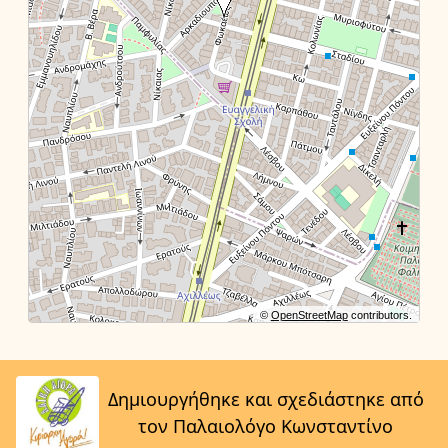
©
OpenStreetMap
contributors.
Δημιουργήθηκε και σχεδιάστηκε από
τον Παλαιολόγο Κωνσταντίνο