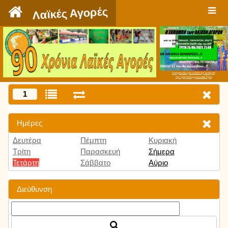
`
Λαϊκές Αγορές
Πατήστε εδώ για να δείτε την εκπομπή
την Τρίτη 9:00 μμ και κάθε Τρίτη
1
Ημέρες
Δευτέρα
Πέμπτη
Κυριακή
Τρίτη
Παρασκευή
Σήμερα
Τετάρτη
Σάββατο
Αύριο
Διεύθυνση