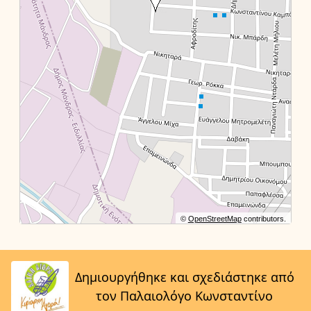
©
OpenStreetMap
contributors.
Δημιουργήθηκε και σχεδιάστηκε από
τον Παλαιολόγο Κωνσταντίνο